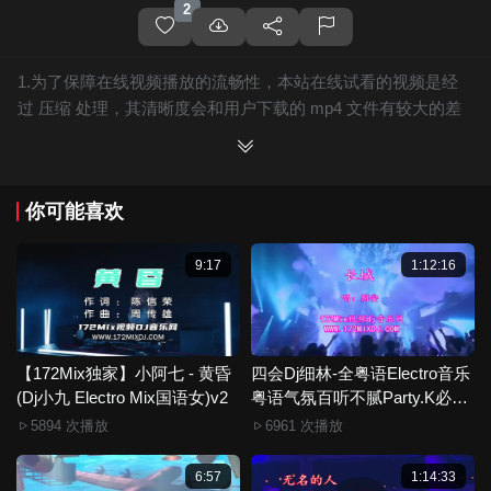
2
1.为了保障在线视频播放的流畅性，本站在线试看的视频是经
过 压缩 处理，其清晰度会和用户下载的 mp4 文件有较大的差
别，且有网站水印广告。
2.下载的文件全部是原始高清的视频文件，绝无压缩，分辨率
为720P以上，音频比特率为 128Kbps或以上，清晰度方面绝对
你可能喜欢
保证高清晰。
3.如果你喜欢 《【172Mix独家】友哥 - 你好毒(Dj旺旺
LakHouse Mix国语男)》，赶快介绍给你的朋友，一起来分享！
9:17
1:12:16
4.如果您发现 《【172Mix独家】友哥 - 你好毒(Dj旺旺
LakHouse Mix国语男)》视频存在分类错误，清晰度不够或无法
播放的问题，请点击这里进行 我要纠错， 谢谢！
5.172Mix舞曲视频网禁止发布违规违法的信息，若您发现有相
【172Mix独家】小阿七 - 黄昏
四会Dj细林-全粤语Electro音乐
(Dj小九 Electro Mix国语女)v2
关违规违法内容，请点击这里进行 举报投诉 ，一旦核实，平台
粤语气氛百听不腻Party.K必备
专辑172Mix串烧
将严肃处理！！
5894 次播放
6961 次播放
6.本站音视频文件部分由用户上传发布，其版权归原作者所
有。因平台无法一一准确审核资源的真实合法拥有者，如有侵
6:57
1:14:33