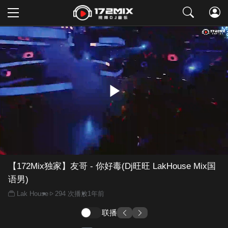
取消
【172Mix独家】友哥 - 你好毒(Dj旺旺 LakHouse Mix国
语男)
Lak House
294 次播放
1年前
联播