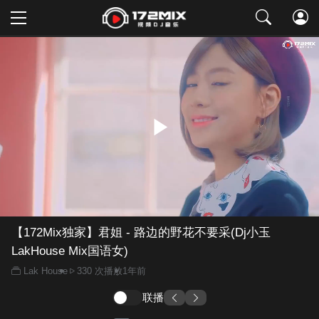
取消
【172Mix独家】君姐 - 路边的野花不要采(Dj小玉
LakHouse Mix国语女)
Lak House
330 次播放
1年前
联播