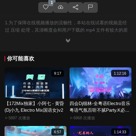
1
1.为了保障在线视频播放的流畅性，本站在线试看的视频是经
过 压缩 处理，其清晰度会和用户下载的 mp4 文件有较大的差
别，且有网站水印广告。
2.下载的文件全部是原始高清的视频文件，绝无压缩，分辨率
为720P以上，音频比特率为 128Kbps或以上，清晰度方面绝对
你可能喜欢
保证高清晰。
3.如果你喜欢 《【172Mix独家】君姐 - 路边的野花不要采(Dj小
玉 LakHouse Mix国语女)》，赶快介绍给你的朋友，一起来分
9:17
1:12:16
享！
4.如果您发现 《【172Mix独家】君姐 - 路边的野花不要采(Dj小
玉 LakHouse Mix国语女)》视频存在分类错误，清晰度不够或
无法播放的问题，请点击这里进行 我要纠错， 谢谢！
【172Mix独家】小阿七 - 黄昏
四会Dj细林-全粤语Electro音乐
(Dj小九 Electro Mix国语女)v2
5.172Mix舞曲视频网禁止发布违规违法的信息，若您发现有相
粤语气氛百听不腻Party.K必备
专辑172Mix串烧
关违规违法内容，请点击这里进行 举报投诉 ，一旦核实，平台
5897 次播放
6968 次播放
将严肃处理！！
6.本站音视频文件部分由用户上传发布，其版权归原作者所
6:57
1:14:33