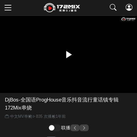
取消
DjBos-全国语ProgHouse音乐抖音流行童话镇专辑
172Mix串烧
中文MV串烧
835 次播放
1年前
联播