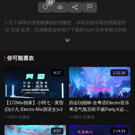
13
1.为了保障在线视频播放的流畅性，本站在线试看的视频是经
过 压缩 处理，其清晰度会和用户下载的 mp4 文件有较大的差
别，且有网站水印广告。
2.下载的文件全部是原始高清的视频文件，绝无压缩，分辨率
为720P以上，音频比特率为 128Kbps或以上，清晰度方面绝对
你可能喜欢
保证高清晰。
3.如果你喜欢 《DjBos-全国语ProgHouse音乐抖音流行童话镇
专辑172Mix串烧》，赶快介绍给你的朋友，一起来分享！
9:17
1:12:16
4.如果您发现 《DjBos-全国语ProgHouse音乐抖音流行童话镇
专辑172Mix串烧》视频存在分类错误，清晰度不够或无法播放
的问题，请点击这里进行 我要纠错， 谢谢！
5.172Mix舞曲视频网禁止发布违规违法的信息，若您发现有相
【172Mix独家】小阿七 - 黄昏
四会Dj细林-全粤语Electro音乐
(Dj小九 Electro Mix国语女)v2
关违规违法内容，请点击这里进行 举报投诉 ，一旦核实，平台
粤语气氛百听不腻Party.K必备
专辑172Mix串烧
将严肃处理！！
5894 次播放
6961 次播放
6.本站音视频文件部分由用户上传发布，其版权归原作者所
有。因平台无法一一准确审核资源的真实合法拥有者，如有侵
6:57
1:14:33