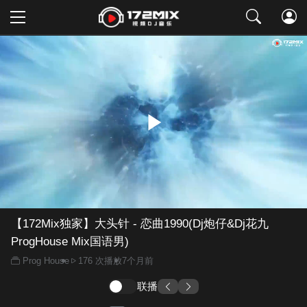
取消
【172Mix独家】大头针 - 恋曲1990(Dj炮仔&Dj花九
ProgHouse Mix国语男)
Prog House
176 次播放
7个月前
联播