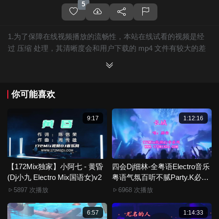
5
1.为了保障在线视频播放的流畅性，本站在线试看的视频是经
过 压缩 处理，其清晰度会和用户下载的 mp4 文件有较大的差
别，且有网站水印广告。
2.下载的文件全部是原始高清的视频文件，绝无压缩，分辨率
为720P以上，音频比特率为 128Kbps或以上，清晰度方面绝对
你可能喜欢
保证高清晰。
3.如果你喜欢 《【172Mix独家】大头针 - 恋曲1990(Dj炮仔&Dj
花九 ProgHouse Mix国语男)》，赶快介绍给你的朋友，一起来
9:17
1:12:16
分享！
4.如果您发现 《【172Mix独家】大头针 - 恋曲1990(Dj炮仔&Dj
花九 ProgHouse Mix国语男)》视频存在分类错误，清晰度不够
或无法播放的问题，请点击这里进行 我要纠错， 谢谢！
【172Mix独家】小阿七 - 黄昏
四会Dj细林-全粤语Electro音乐
(Dj小九 Electro Mix国语女)v2
5.172Mix舞曲视频网禁止发布违规违法的信息，若您发现有相
粤语气氛百听不腻Party.K必备
专辑172Mix串烧
关违规违法内容，请点击这里进行 举报投诉 ，一旦核实，平台
5897 次播放
6968 次播放
将严肃处理！！
6.本站音视频文件部分由用户上传发布，其版权归原作者所
6:57
1:14:33