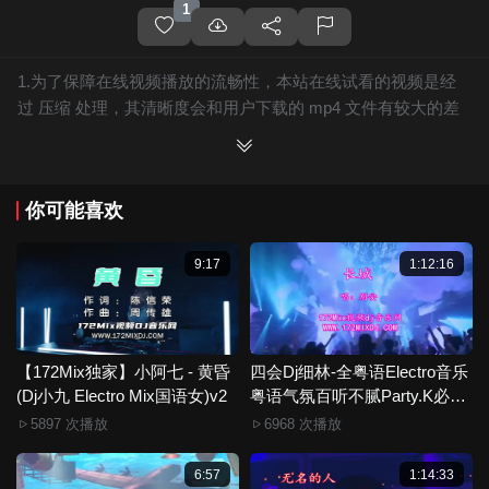
1
1.为了保障在线视频播放的流畅性，本站在线试看的视频是经
过 压缩 处理，其清晰度会和用户下载的 mp4 文件有较大的差
别，且有网站水印广告。
2.下载的文件全部是原始高清的视频文件，绝无压缩，分辨率
为720P以上，音频比特率为 128Kbps或以上，清晰度方面绝对
你可能喜欢
保证高清晰。
3.如果你喜欢 《【172Mix独家】王一佳 - 点一杯快乐(DjQQ
LakHouse Mix国语女)》，赶快介绍给你的朋友，一起来分享！
9:17
1:12:16
4.如果您发现 《【172Mix独家】王一佳 - 点一杯快乐(DjQQ
LakHouse Mix国语女)》视频存在分类错误，清晰度不够或无法
播放的问题，请点击这里进行 我要纠错， 谢谢！
5.172Mix舞曲视频网禁止发布违规违法的信息，若您发现有相
【172Mix独家】小阿七 - 黄昏
四会Dj细林-全粤语Electro音乐
(Dj小九 Electro Mix国语女)v2
关违规违法内容，请点击这里进行 举报投诉 ，一旦核实，平台
粤语气氛百听不腻Party.K必备
专辑172Mix串烧
将严肃处理！！
5897 次播放
6968 次播放
6.本站音视频文件部分由用户上传发布，其版权归原作者所
有。因平台无法一一准确审核资源的真实合法拥有者，如有侵
6:57
1:14:33