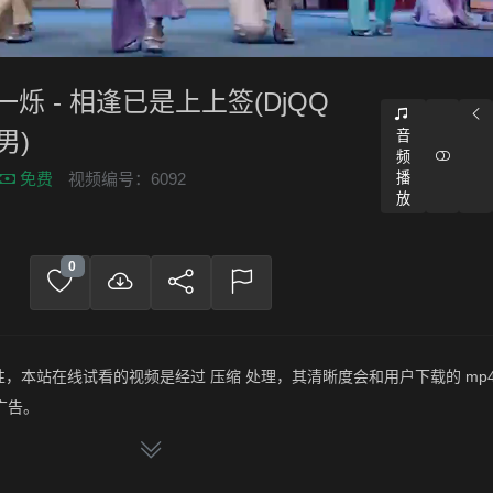
一烁 - 相逢已是上上签(DjQQ
男)
音
频
播
免费
视频编号：6092
放
0
，本站在线试看的视频是经过 压缩 处理，其清晰度会和用户下载的 mp4
广告。
频文件，绝无压缩，分辨率为720P以上，音频比特率为 128Kbps或以