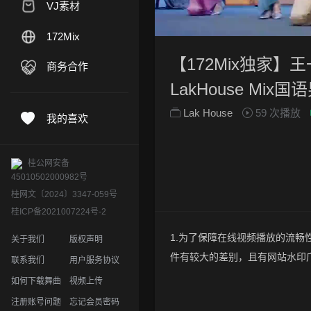
VJ素材
172Mix
【172Mix独家】王
商务合作
LakHouse Mix国语
Lak House
59 次播放
我的喜欢
桂公网安备
45010502000982号
桂网文〔2024〕3347-059号
桂ICP备2021007224号-2
1.为了保障在线视频播放的流畅性
关于我们
版权声明
件有较大的差别，且有网站水印
联系我们
用户服务协议
2.下载的文件全部是原始高清的视
如何下载舞曲
视频上传
晰度方面绝对保证高清晰。
注册账号问题
忘记会员密码