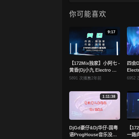
3.如果你喜欢 《【172Mix独家】
友，一起来分享！
你可能喜欢
4.如果您发现 《【172Mix独家】
清晰度不够或无法播放的问题，请
9:17
5.172Mix舞曲视频网禁止发
一旦核实，平台将严肃处理！！
6.本站音视频文件部分由用户
者，如有侵犯您的版权，请点击查
【172Mix独家】小阿七 -
四会D
黄昏(Dj小九 Electro Mix
Ele
站将于两个工作日内核实后移除
国语女)v2
听不腻
5891 次播放
2年前
6952
172
1:11:38
DjGd豪仔&Dj华仔-国粤
【17
语ProgHouse音乐没有
一路向北