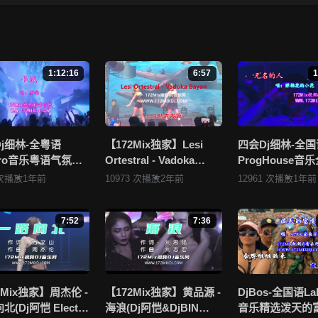
王一烁 - 相逢已是上上签(DjQQ LakHouse Mix国语男)》，赶快介绍给
王一烁 - 相逢已是上上签(DjQQ LakHouse Mix国语男)》视频存在分类
点击这里进行 我要纠错， 谢谢！
1:12:16
6:57
1
布违规违法的信息，若您发现有相关违规违法内容，请点击这里进行 举报投诉
上传发布，其版权归原作者所有。因平台无法一一准确审核资源的真实合法
看 《172Mix舞曲视频网的侵权处理流程》 或是点击这里进行 举报投诉
j细林-全粤语
【172Mix独家】Lesi
四会Dj细林-全国
ctro音乐粤语气氛百
Ortestral - Vadoka
ProgHouse音
相关内容。
Party.K必备专辑
Bayan(Dj小锦 Electro
抖音流行热播Vol
 次播放
1年前
10973 次播放
2年前
12961 次播放
1年前
Mix串烧
Mix)孤注一掷
172Mix独家串烧
7:52
7:36
2Mix独家】周杰伦 -
【172Mix独家】黄品源 -
DjBos-全国语La
(Dj阿恺 Electro
海浪(Dj阿恺&DjBIN
音乐精选泼天的