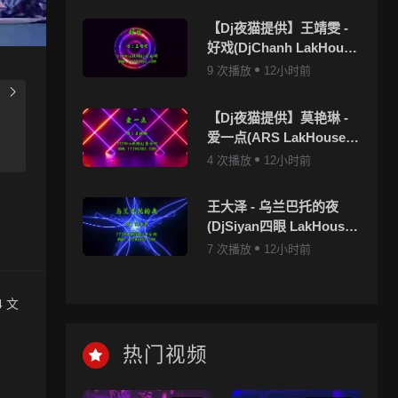
【Dj夜猫提供】王靖雯 -
好戏(DjChanh LakHouse
Mix国语女)
9 次播放
12小时前
【Dj夜猫提供】莫艳琳 -
爱一点(ARS LakHouse
Mix国语女)
4 次播放
12小时前
王大泽 - 乌兰巴托的夜
(DjSiyan四眼 LakHouse
Mix国语男)
7 次播放
12小时前
 文
热门视频
上，清