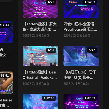
你的朋
6:22
1:14:33
错误，
【172Mix独家】罗大
四会Dj细林-全国语
:14:33
 ，
佑 - 皇后大道东(Dj刚
ProgHouse音乐全女
仔 Electro Mix粤语
声抖音流行热播Vol.1
20876 次播放
2年前
12961 次播放
1年前
男)
专辑172Mix独家串烧
拥有
，本
语
6:57
5:47
乐全女声
.1专辑
【172Mix独家】Lesi
【Dj旺仔Edit】旺仔
58:51
Ortestral - Vadoka
小乔 - 堕(Dj炮哥
Bayan(Dj小锦
ProgHouse Mix国语
10973 次播放
2年前
7633 次播放
2年前
Electro Mix)孤注一掷
女)
1:12:16
1:07:09
kHouse
富贵流