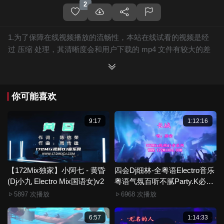
2
1.为了保障在线视频播放的流畅性，本站在线试看的视频是经
过 压缩 处理，其清晰度会和用户下载的 mp4 文件有较大的差
别，且有网站水印广告。
2.下载的文件全部是原始高清的视频文件，绝无压缩，分辨率
为720P以上，音频比特率为 128Kbps或以上，清晰度方面绝对
你可能喜欢
保证高清晰。
3.如果你喜欢 《【172Mix独家】佳音 - 九十九步退一步(南宁Dj
大富 Electro Mix粤语女)》，赶快介绍给你的朋友，一起来分
9:17
1:12:16
享！
4.如果您发现 《【172Mix独家】佳音 - 九十九步退一步(南宁Dj
大富 Electro Mix粤语女)》视频存在分类错误，清晰度不够或无
法播放的问题，请点击这里进行 我要纠错， 谢谢！
【172Mix独家】小阿七 - 黄昏
四会Dj细林-全粤语Electro音乐
(Dj小九 Electro Mix国语女)v2
5.172Mix舞曲视频网禁止发布违规违法的信息，若您发现有相
粤语气氛百听不腻Party.K必备
专辑172Mix串烧
关违规违法内容，请点击这里进行 举报投诉 ，一旦核实，平台
5897 次播放
6968 次播放
将严肃处理！！
6.本站音视频文件部分由用户上传发布，其版权归原作者所
6:57
1:14:33