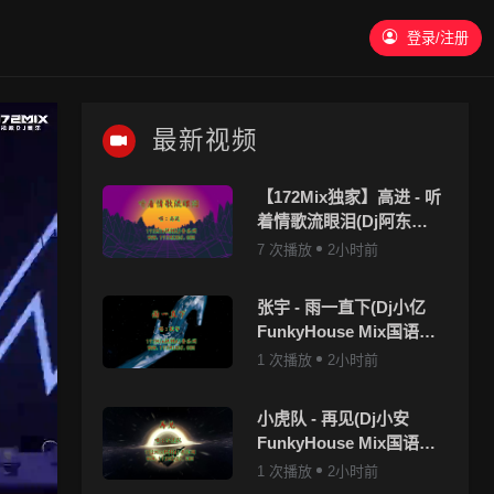
登录/注册
最新视频
【172Mix独家】高进 - 听
着情歌流眼泪(Dj阿东
FunkyHouse Mix国语男)
7 次播放
2小时前
咚鼓
张宇 - 雨一直下(Dj小亿
FunkyHouse Mix国语男)
咚鼓-v2
1 次播放
2小时前
小虎队 - 再见(Dj小安
FunkyHouse Mix国语男)
咚鼓
1 次播放
2小时前