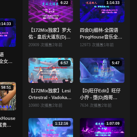
6:22
1:14:33
度不
:14:33
 ，
【172Mix独家】罗大
四会Dj细林-全国语
佑 - 皇后大道东(Dj刚
ProgHouse音乐全女
仔 Electro Mix粤语
声抖音流行热播Vol.1
20909 次播放
2年前
12973 次播放
1年前
拥有
男)
专辑172Mix独家串烧
，本
语
乐全女声
6:57
5:47
.1专辑
58:51
【172Mix独家】Lesi
【Dj旺仔Edit】旺仔
Ortestral - Vadoka
小乔 - 堕(Dj炮哥
Bayan(Dj小锦
ProgHouse Mix国语
10980 次播放
2年前
7634 次播放
2年前
Electro Mix)孤注一掷
女)
kHouse
1:12:16
1:07:09
富贵流
烧