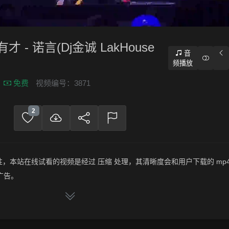
才 - 诺言(Dj金诚 LakHouse
音
频播放
免费
视频编号：3871
2
，本站在线试看的视频是经过 压缩 处理，其清晰度会和用户下载的 mp4
广告。
频文件，绝无压缩，分辨率为720P以上，音频比特率为 128Kbps或以
郭有才 - 诺言(Dj金诚 LakHouse Mix国语男)》，赶快介绍给你的朋友，