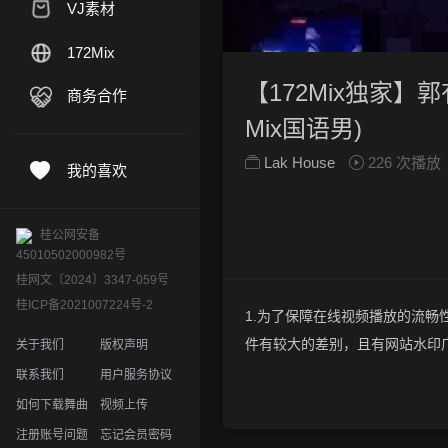
VJ素材
172Mix
【172Mix独家】郭有
商务合作
Mix国语男)
Lak House
226 次播放
我的喜欢
桂公网安备
45010502000982号
桂网文〔2024〕3347-059号
桂ICP备2021007224号-2
1.为了保障在线视频播放的流畅性
件有较大的差别，且有网站水印
关于我们
版权声明
2.下载的文件全部是原始高清的视
联系我们
用户服务协议
晰度方面绝对保证高清晰。
如何下载舞曲
视频上传
3.如果你喜欢 《【172Mix独家】
注册账号问题
忘记会员密码