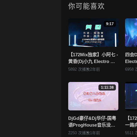
来分享！
你可能喜欢
4.如果您发现 《【172Mix独家】
够或无法播放的问题，请点击这里
9:17
5.172Mix舞曲视频网禁止发
一旦核实，平台将严肃处理！！
6.本站音视频文件部分由用户
者，如有侵犯您的版权，请点击查
【172Mix独家】小阿七 -
四会D
黄昏(Dj小九 Electro Mix
Ele
站将于两个工作日内核实后移除
国语女)v2
听不腻
5892 次播放
2年前
6958
172
1:11:38
DjGd豪仔&Dj华仔-国粤
【17
语ProgHouse音乐没有
一路向北
人告诉你老歌系列无心
Mix
2250 次播放
1年前
5511