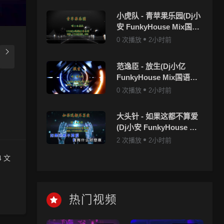
小虎队 - 青苹果乐园(Dj小
安 FunkyHouse Mix国语
男)咚鼓
0 次播放
2小时前
范逸臣 - 放生(Dj小亿
FunkyHouse Mix国语男)
咚鼓-v2
0 次播放
2小时前
大头针 - 如果这都不算爱
(Dj小安 FunkyHouse Mix
国语男)咚鼓
2 次播放
2小时前
 文
上，清
热门视频
一起