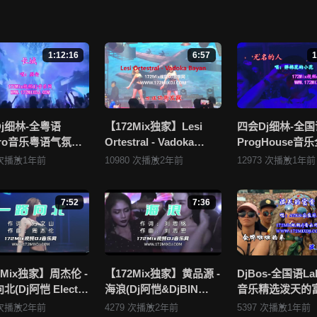
郭有才 - 诺言(Dj金诚 LakHouse Mix国语男)》视频存在分类错误，清晰
进行 我要纠错， 谢谢！
1:12:16
6:57
1
布违规违法的信息，若您发现有相关违规违法内容，请点击这里进行 举报投诉
上传发布，其版权归原作者所有。因平台无法一一准确审核资源的真实合法
看 《172Mix舞曲视频网的侵权处理流程》 或是点击这里进行 举报投诉
j细林-全粤语
【172Mix独家】Lesi
四会Dj细林-全国
ctro音乐粤语气氛百
Ortestral - Vadoka
ProgHouse音
相关内容。
Party.K必备专辑
Bayan(Dj小锦 Electro
抖音流行热播Vol
 次播放
1年前
10980 次播放
2年前
12973 次播放
1年前
Mix串烧
Mix)孤注一掷
172Mix独家串烧
7:52
7:36
2Mix独家】周杰伦 -
【172Mix独家】黄品源 -
DjBos-全国语La
(Dj阿恺 Electro
海浪(Dj阿恺&DjBIN
音乐精选泼天的
国语男)
Electro Mix国语男)
行专辑172Mix串
 次播放
2年前
4279 次播放
2年前
5397 次播放
1年前