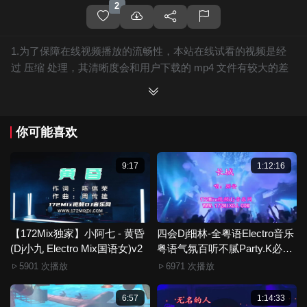
2
1.为了保障在线视频播放的流畅性，本站在线试看的视频是经
过 压缩 处理，其清晰度会和用户下载的 mp4 文件有较大的差
别，且有网站水印广告。
2.下载的文件全部是原始高清的视频文件，绝无压缩，分辨率
为720P以上，音频比特率为 128Kbps或以上，清晰度方面绝对
你可能喜欢
保证高清晰。
3.如果你喜欢 《【172Mix独家】王佳音 - 你终会明白(Dj13K
Electro Mix国语女)》，赶快介绍给你的朋友，一起来分享！
9:17
1:12:16
4.如果您发现 《【172Mix独家】王佳音 - 你终会明白(Dj13K
Electro Mix国语女)》视频存在分类错误，清晰度不够或无法播
放的问题，请点击这里进行 我要纠错， 谢谢！
5.172Mix舞曲视频网禁止发布违规违法的信息，若您发现有相
【172Mix独家】小阿七 - 黄昏
四会Dj细林-全粤语Electro音乐
(Dj小九 Electro Mix国语女)v2
关违规违法内容，请点击这里进行 举报投诉 ，一旦核实，平台
粤语气氛百听不腻Party.K必备
专辑172Mix串烧
将严肃处理！！
5901 次播放
6971 次播放
6.本站音视频文件部分由用户上传发布，其版权归原作者所
有。因平台无法一一准确审核资源的真实合法拥有者，如有侵
6:57
1:14:33