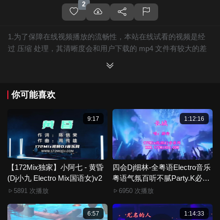
2
1.为了保障在线视频播放的流畅性，本站在线试看的视频是经
过 压缩 处理，其清晰度会和用户下载的 mp4 文件有较大的差
别，且有网站水印广告。
2.下载的文件全部是原始高清的视频文件，绝无压缩，分辨率
为720P以上，音频比特率为 128Kbps或以上，清晰度方面绝对
你可能喜欢
保证高清晰。
3.如果你喜欢 《【172Mix独家】李雨婷 - 烟火里的尘埃(Rjun
LakHouse Mix国语女)》，赶快介绍给你的朋友，一起来分享！
9:17
1:12:16
4.如果您发现 《【172Mix独家】李雨婷 - 烟火里的尘埃(Rjun
LakHouse Mix国语女)》视频存在分类错误，清晰度不够或无法
播放的问题，请点击这里进行 我要纠错， 谢谢！
5.172Mix舞曲视频网禁止发布违规违法的信息，若您发现有相
【172Mix独家】小阿七 - 黄昏
四会Dj细林-全粤语Electro音乐
(Dj小九 Electro Mix国语女)v2
关违规违法内容，请点击这里进行 举报投诉 ，一旦核实，平台
粤语气氛百听不腻Party.K必备
专辑172Mix串烧
将严肃处理！！
5891 次播放
6950 次播放
6.本站音视频文件部分由用户上传发布，其版权归原作者所
有。因平台无法一一准确审核资源的真实合法拥有者，如有侵
6:57
1:14:33