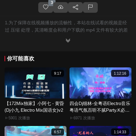
3
1.为了保障在线视频播放的流畅性，本站在线试看的视频是经
过 压缩 处理，其清晰度会和用户下载的 mp4 文件有较大的差
别，且有网站水印广告。
2.下载的文件全部是原始高清的视频文件，绝无压缩，分辨率
为720P以上，音频比特率为 128Kbps或以上，清晰度方面绝对
你可能喜欢
保证高清晰。
3.如果你喜欢 《【172Mix独家】大头针 - 有多少爱可以重来(Dj
宁 Electro Mix国语男)》，赶快介绍给你的朋友，一起来分享！
9:17
1:12:16
4.如果您发现 《【172Mix独家】大头针 - 有多少爱可以重来(Dj
宁 Electro Mix国语男)》视频存在分类错误，清晰度不够或无法
播放的问题，请点击这里进行 我要纠错， 谢谢！
5.172Mix舞曲视频网禁止发布违规违法的信息，若您发现有相
【172Mix独家】小阿七 - 黄昏
四会Dj细林-全粤语Electro音乐
(Dj小九 Electro Mix国语女)v2
关违规违法内容，请点击这里进行 举报投诉 ，一旦核实，平台
粤语气氛百听不腻Party.K必备
专辑172Mix串烧
将严肃处理！！
5901 次播放
6971 次播放
6.本站音视频文件部分由用户上传发布，其版权归原作者所
有。因平台无法一一准确审核资源的真实合法拥有者，如有侵
6:57
1:14:33